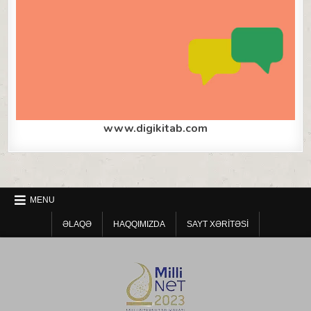
www.digikitab.com
MENU
ƏLAQƏ
HAQQIMIZDA
SAYT XƏRITƏSI