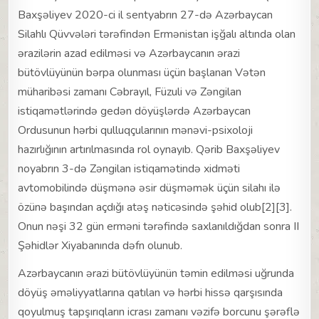
Baxşəliyev 2020-ci il sentyabrın 27-də Azərbaycan
Silahlı Qüvvələri tərəfindən Ermənistan işğalı altında olan
ərazilərin azad edilməsi və Azərbaycanın ərazi
bütövlüyünün bərpa olunması üçün başlanan Vətən
müharibəsi zamanı Cəbrayıl, Füzuli və Zəngilan
istiqamətlərində gedən döyüşlərdə Azərbaycan
Ordusunun hərbi qulluqçularının mənəvi-psixoloji
hazırlığının artırılmasında rol oynayıb. Qərib Baxşəliyev
noyabrın 3-də Zəngilan istiqamətində xidməti
avtomobilində düşmənə əsir düşməmək üçün silahı ilə
özünə başından açdığı atəş nəticəsində şəhid olub[2][3].
Onun nəşi 32 gün erməni tərəfində saxlanıldığdan sonra II
Şəhidlər Xiyabanında dəfn olunub.
Azərbaycanın ərazi bütövlüyünün təmin edilməsi uğrunda
döyüş əməliyyatlarına qatılan və hərbi hissə qarşısında
qoyulmuş tapşırıqların icrası zamanı vəzifə borcunu şərəflə