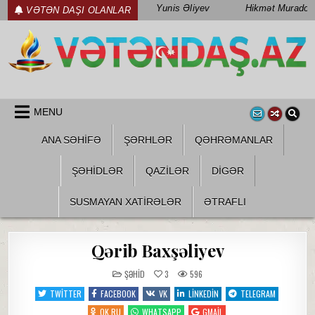
Skip
Yunis Əliyev
Hikmət Muradov
VƏTƏN DAŞI OLANLAR
to
content
WWW.VETENDAS.AZ
VƏTƏN FƏDAILƏRI HAQQINDA
MENU
ANA SƏHİFƏ
ŞƏRHLƏR
QƏHRƏMANLAR
ŞƏHIDLƏR
QAZILƏR
DIGƏR
SUSMAYAN XATİRƏLƏR
ƏTRAFLI
Qərib Baxşəliyev
POSTED
ŞƏHID
3
596
IN
TWITTER
FACEBOOK
VK
LINKEDIN
TELEGRAM
OK.RU
WHATSAPP
GMAIL