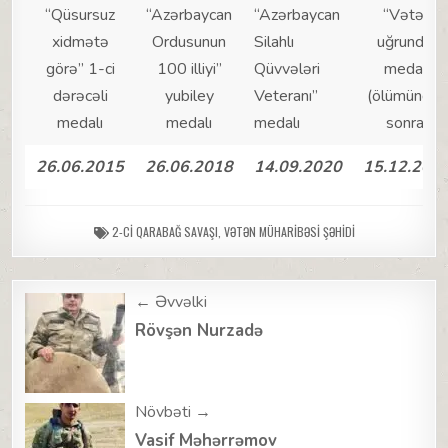
“Qüsursuz
“Azərbaycan
“Azərbaycan
“Vətən
xidmətə
Ordusunun
Silahlı
uğrunda”
görə” 1-ci
100 illiyi”
Qüvvələri
medalı
dərəcəli
yubiley
Veteranı”
(ölümündən
medalı
medalı
medalı
sonra)
26.06.2015
26.06.2018
14.09.2020
15.12.202
2-CI QARABAĞ SAVAŞI
,
VƏTƏN MÜHARIBƏSI ŞƏHIDI
Post
← Əvvəlki
navigation
Rövşən Nurzadə
Növbəti →
Vasif Məhərrəmov