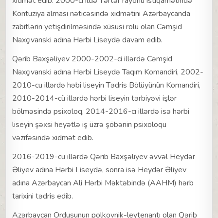
xidmət edib. 2000-ci ildə Tərtər rayonu istiqamətində
Kontuziya alması nəticəsində xidmətini Azərbaycanda
zabitlərin yetişdirilməsində xüsusi rolu olan Cəmşid
Naxçıvanski adına Hərbi Liseydə davam edib.
Qərib Baxşəliyev 2000-2002-ci illərdə Cəmşid
Naxçıvanski adına Hərbi Liseydə Taqım Komandiri, 2002-
2010-cu illərdə həbi liseyin Tədris Bölüyünün Komandiri,
2010-2014-cü illərdə hərbi liseyin tərbiyəvi işlər
bölməsində psixoloq, 2014-2016-cı illərdə isə hərbi
liseyin şəxsi heyətlə iş üzrə şöbənin psixoloqu
vəzifəsində xidmət edib.
2016-2019-cu illərdə Qərib Baxşəliyev əvvəl Heydər
Əliyev adına Hərbi Liseydə, sonra isə Heydər Əliyev
adına Azərbaycan Ali Hərbi Məktəbində (AAHM) hərb
tarixini tədris edib.
Azərbaycan Ordusunun polkovnik-leytenantı olan Qərib