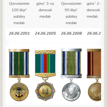
Qüvvələrinin
görə” 3-cü
Qüvvələrinin
görə” 2-ci
100 illiyi”
dərəcəli
90 illiyi”
dərəcəli
yubiley
medalı
yubiley
medalı
medalı
medalı
26.06.2001
24.06.2005
26.06.2008
26.06.201