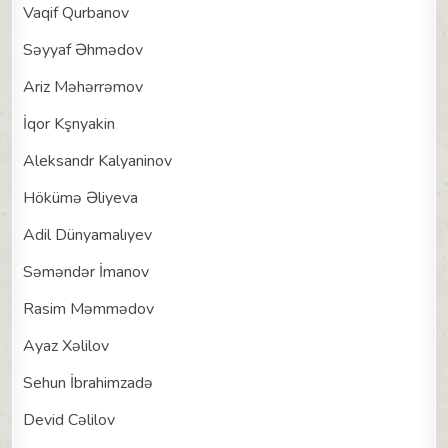
Vaqif Qurbanov
Səyyaf Əhmədov
Ariz Məhərrəmov
İqor Kşnyakin
Aleksandr Kalyaninov
Hökümə Əliyeva
Adil Dünyamalıyev
Səməndər İmanov
Rasim Məmmədov
Ayaz Xəlilov
Sehun İbrahimzadə
Devid Cəlilov