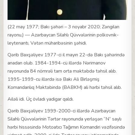
(22 may 1977; Bakı şəhəri – 3 noyabr 2020; Zəngilan
rayonu,) — Azərbaycan Silahlı Qüvvələrinin polkovnik-
leytenantı, Vətən müharibəsinin şəhidi.
Qərib Baxşəliyev 1977-ci il mayın 22-də Bakı şəhərində
anadan olub. 1984-1994-cü illərdə Nərimanov
rayonunda 84 nömrəli tam orta məktəbdə təhsil alıb.
1995-1999-cu illərdə isə Bakı Ali Birləşmiş
Komandanlıq Məktəbində (BABKM) ali hərbi təhsil alıb.
Ailəli idi. Üç övladı yadigar qaldı.
Qərib Baxşəliyev 1999-2000-ci illərdə Azərbaycan
Silahlı Qüvvələrinin Tərtər rayonunda yerləşən “N” saylı
hərbi hissəsində Motoatıcı Tağımın Komandiri vəzifəsində