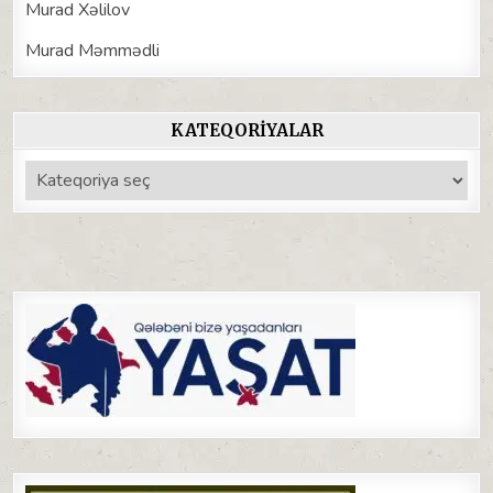
Murad Xəlilov
Murad Məmmədli
KATEQORIYALAR
Kateqoriyalar