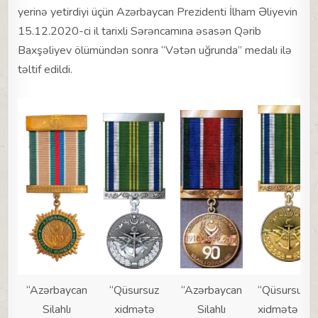
yerinə yetirdiyi üçün Azərbaycan Prezidenti İlham Əliyevin
15.12.2020-ci il tarixli Sərəncamına əsasən Qərib
Baxşəliyev ölümündən sonra “Vətən uğrunda” medalı ilə
təltif edildi.
“Azərbaycan
“Qüsursuz
“Azərbaycan
“Qüsursuz
Silahlı
xidmətə
Silahlı
xidmətə